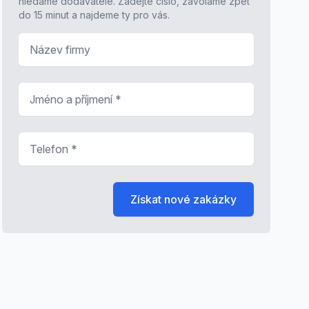
hledáme dodavatele. Zadejte číslo, zavoláme zpět
do 15 minut a najdeme ty pro vás.
Název firmy
Jméno a příjmení
*
Telefon
*
Získat nové zakázky