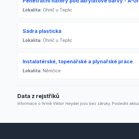
Penetrační nátěry pod akrylátové barvy - A-G
Lokalita:
Ohníč u Teplic
Sádra plastická
Lokalita:
Ohníč u Teplic
Instalatérské, topenářské a plynařské práce
Lokalita:
Němčice
Data z rejstříků
Informace o firmě Viktor Heydel jsou bez záruky. Poslední aktua
Footer