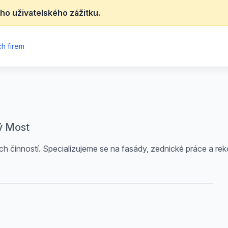
ho uživatelského zážitku.
h firem
ý Most
ích činností. Specializujeme se na fasády, zednické práce a re