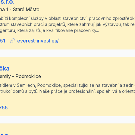
s.r.o.
ha 1 - Staré Město
 nabízí komplexní služby v oblasti stavebnictví, pracovního zprostřed
trum stavebních prací a projektů, které zahrnují jak výstavbu, tak 
enturu, která zajišťuje kvalifikované pracovníky...
51
everest-invest.eu/
ačka
emily - Podmoklice
sídlem v Semilech, Podmoklice, specializující se na stavební a zedn
trukcí domů a bytů. Naše práce je profesionální, spolehlivá a orient
755