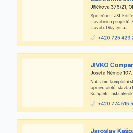
Jiříčkova 376/21, 
Společnost J&L Ediffis
stavebních projektů. 
staveb. Díky týmu...
+420 725 423 
JIVKO Company
Josefa Němce 107, 
Nabízíme kompletní s
opravu plotů, stavbu 
Kompletní instalatérs
+420 774 515 
Jaroslav Kašp