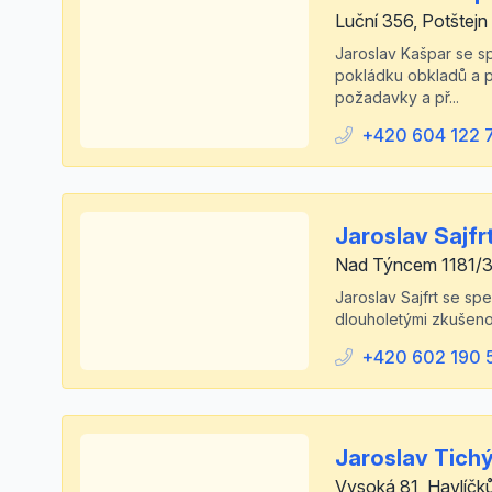
Luční 356, Potštejn
Jaroslav Kašpar se sp
pokládku obkladů a pr
požadavky a př...
+420 604 122 
Jaroslav Sajfr
Nad Týncem 1181/3
Jaroslav Sajfrt se sp
dlouholetými zkušeno
+420 602 190 
Jaroslav Tich
Vysoká 81, Havlíčk