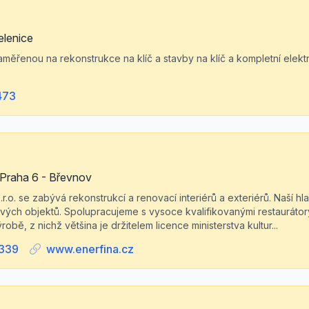
elenice
měřenou na rekonstrukce na klíč a stavby na klíč a kompletní elektr
473
 Praha 6 - Břevnov
r.o. se zabývá rekonstrukcí a renovací interiérů a exteriérů. Naší hl
vých objektů. Spolupracujeme s vysoce kvalifikovanými restaurátor
ě, z nichž většina je držitelem licence ministerstva kultur...
339
www.enerfina.cz