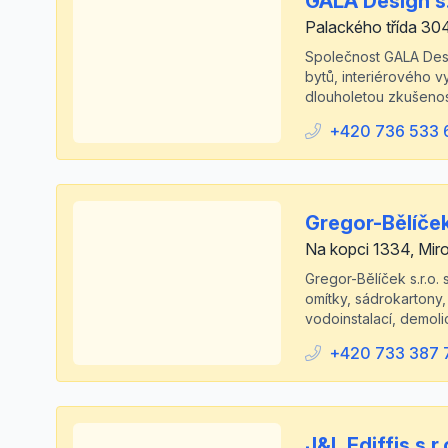
GALA Design s.
Palackého třída 304
Společnost GALA Desig
bytů, interiérového v
dlouholetou zkušenos
+420 736 533 
Gregor-Bělíček 
Na kopci 1334, Mir
Gregor-Bělíček s.r.o.
omítky, sádrokartony,
vodoinstalací, demoli
+420 733 387 
J&L Ediffis s.r.