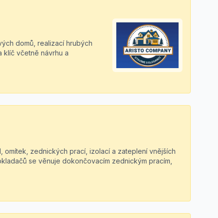
vých domů, realizací hrubých
 klíč včetně návrhu a
d, omítek, zednických prací, izolací a zateplení vnějších
 obkladačů se věnuje dokončovacím zednickým pracím,