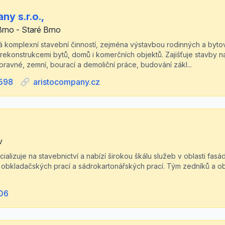
y s.r.o.,
rno - Staré Brno
 komplexní stavební činností, zejména výstavbou rodinných a byto
rekonstrukcemi bytů, domů i komerčních objektů. Zajišťuje stavby na
ípravné, zemní, bourací a demoliční práce, budování zákl...
598
aristocompany.cz
v
ializuje na stavebnictví a nabízí širokou škálu služeb v oblasti fasá
í, obkladačských prací a sádrokartonářských prací. Tým zedníků a
06