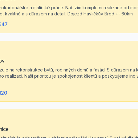
drokartonářské a malířské práce. Nabízím kompletní realizace od mo
le, kvalitně a s důrazem na detail. Dojezd Havlíčkův Brod +- 60km
647
lov
alizuje na rekonstrukce bytů, rodinných domů a fasád. S důrazem na kv
o realizaci. Naší prioritou je spokojenost klientů a poskytujeme ind
120
nice