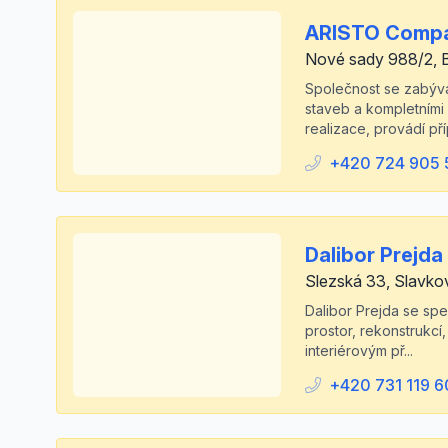
ARISTO Compan
Nové sady 988/2, B
Společnost se zabývá
staveb a kompletními 
realizace, provádí př
+420 724 905 
Dalibor Prejda
Slezská 33, Slavko
Dalibor Prejda se spec
prostor, rekonstrukc
interiérovým př...
+420 731 119 6