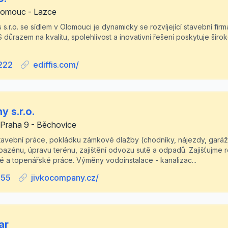
Olomouc - Lazce
 s.r.o. se sídlem v Olomouci je dynamicky se rozvíjející stavební firm
S důrazem na kvalitu, spolehlivost a inovativní řešení poskytuje šir
222
ediffis.com/
 s.r.o.
Praha 9 - Běchovice
tavební práce, pokládku zámkové dlažby (chodníky, nájezdy, garážo
bazénu, úpravu terénu, zajištění odvozu sutě a odpadů. Zajišťujme r
ké a topenářské práce. Výměny vodoinstalace - kanalizac...
555
jivkocompany.cz/
ar