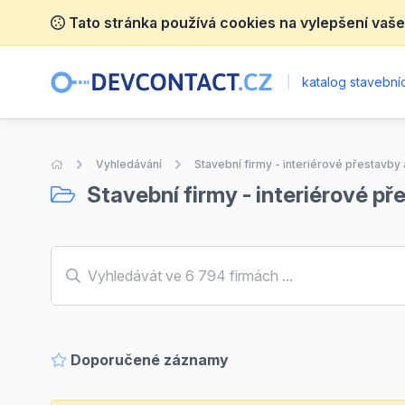
Tato stránka používá cookies na vylepšení vaše
|
katalog stavebníc
Úvodní stránka
Vyhledávání
Stavební firmy - interiérové přestavby
Stavební firmy - interiérové př
Doporučené záznamy