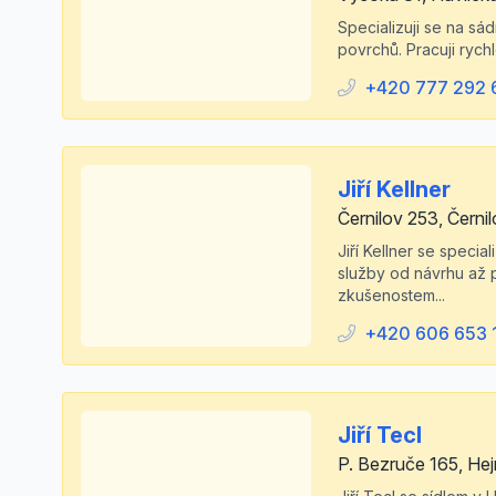
Specializuji se na sá
povrchů. Pracuji rych
+420 777 292 
Jiří Kellner
Černilov 253, Černi
Jiří Kellner se speci
služby od návrhu až p
zkušenostem...
+420 606 653 
Jiří Tecl
P. Bezruče 165, Hej