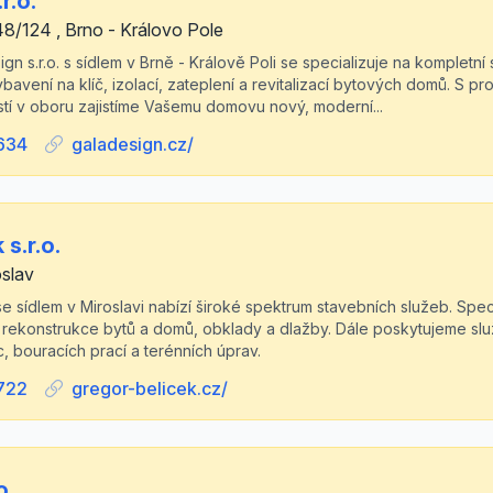
r.o.
8/124 , Brno - Královo Pole
n s.r.o. s sídlem v Brně - Králově Poli se specializuje na kompletní 
ybavení na klíč, izolací, zateplení a revitalizací bytových domů. S p
tí v oboru zajistíme Vašemu domovu nový, moderní...
634
galadesign.cz/
s.r.o.
oslav
 se sídlem v Miroslavi nabízí široké spektrum stavebních služeb. Spe
 rekonstrukce bytů a domů, obklady a dlažby. Dále poskytujeme služb
c, bouracích prací a terénních úprav.
722
gregor-belicek.cz/
o.