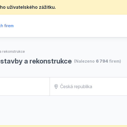
ho uživatelského zážitku.
h firem
 a rekonstrukce
estavby a rekonstrukce
(Nalezeno
6 794
firem)