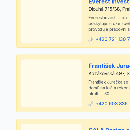
Everest invest 
Dlouhá 715/38, Pra
Everest invest s.r.o.
poskytuje široké spek
provozuje pracovní ag
+420 721 130 7
František Jur
Kozákovská 497, S
František Juračka se 
domů na klíč a rekons
okolí -+ 30...
+420 603 836 