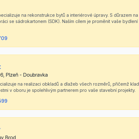
ecializuje na rekonstrukce bytů a interiérové úpravy. S důrazem na
áci se sádrokartonem (SDK). Naším cílem je proměnit vaše bydlení 
709
t
6, Plzeň - Doubravka
ecializuje na realizaci obkladů a dlažeb všech rozměrů, přičemž klad
stmi v oboru je spolehlivým partnerem pro vaše stavební projekty.
599
ý
ův Brod