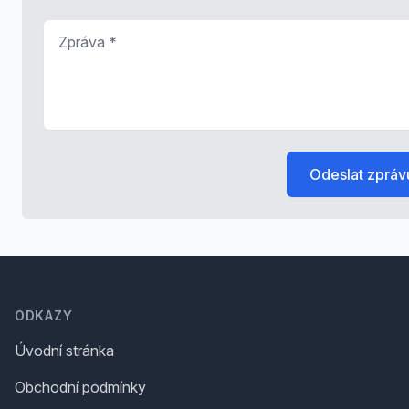
Zpráva
*
Odeslat zpráv
Footer
ODKAZY
Úvodní stránka
Obchodní podmínky