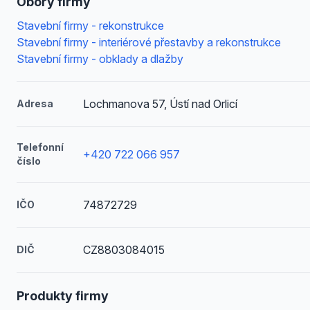
Obory firmy
Stavební firmy - rekonstrukce
Stavební firmy - interiérové přestavby a rekonstrukce
Stavební firmy - obklady a dlažby
Lochmanova 57, Ústí nad Orlicí
Adresa
Telefonní
+420 722 066 957
číslo
74872729
IČO
CZ8803084015
DIČ
Produkty firmy