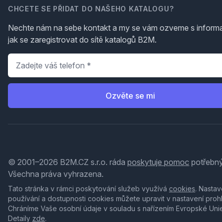
CHCETE SE PŘIDAT DO NAŠEHO KATALOGU?
Nechte nám na sebe kontakt a my se vám ozveme s inform
jak se zaregistrovat do sítě katalogů B2M.
Telefon
*
Ozvěte se mi
© 2001–2026 B2M.CZ s.r.o. ráda
poskytuje pomoc
potřebný
Všechna práva vyhrazena.
Tato stránka v rámci poskytování služeb využívá
cookies
. Nastav
používání a dostupnosti cookies můžete upravit v nastavení proh
Chráníme Vaše osobní údaje v souladu s nařízením Evropské Uni
Detaily
zde
.