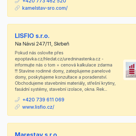
+420 773 462 520
kamelstav-sro.com/
LISFIO s.r.o.
Na Návsi 247/11, Skrbeň
Pokud nás oslovíte přes
epoptavka.cz/hledat.cz/uredninastenka.cz -
informujte nás o tom = cenová kalkulace zdarma
!!! Stavíme rodinné domy, zateplujeme panelové
domy, poskytujeme konzultace a poradenství.
Obchodujeme stavebními materiály, střešní krytiny,
fasádní systémy, stavební izolace, okna. Rek...
+420 739 611 069
www.lisfio.cz/
Marestav s.r.o.