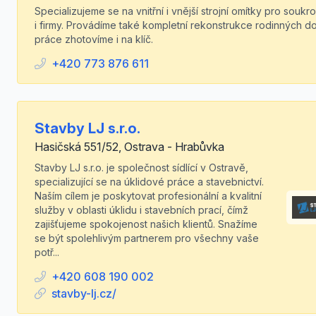
Specializujeme se na vnitřní i vnější strojní omítky pro soukr
i firmy. Provádíme také kompletní rekonstrukce rodinných d
práce zhotovíme i na klíč.
+420 773 876 611
Stavby LJ s.r.o.
Hasičská 551/52, Ostrava - Hrabůvka
Stavby LJ s.r.o. je společnost sídlící v Ostravě,
specializující se na úklidové práce a stavebnictví.
Naším cílem je poskytovat profesionální a kvalitní
služby v oblasti úklidu i stavebních prací, čímž
zajišťujeme spokojenost našich klientů. Snažíme
se být spolehlivým partnerem pro všechny vaše
potř...
+420 608 190 002
stavby-lj.cz/