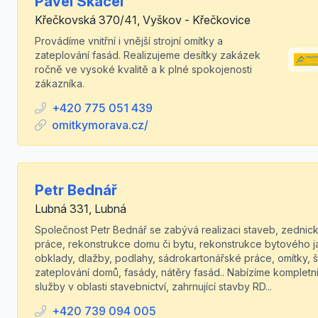
Pavel Skácel
Křečkovská 370/41, Vyškov - Křečkovice
Provádíme vnitřní i vnější strojní omítky a
zateplování fasád. Realizujeme desítky zakázek
ročně ve vysoké kvalitě a k plné spokojenosti
zákazníka.
+420 775 051 439
omitkymorava.cz/
Petr Bednář
Lubná 331, Lubná
Společnost Petr Bednář se zabývá realizaci staveb, zednic
práce, rekonstrukce domu či bytu, rekonstrukce bytového j
obklady, dlažby, podlahy, sádrokartonářské práce, omítky, š
zateplování domů, fasády, nátěry fasád.. Nabízíme kompletn
služby v oblasti stavebnictví, zahrnující stavby RD...
+420 739 094 005