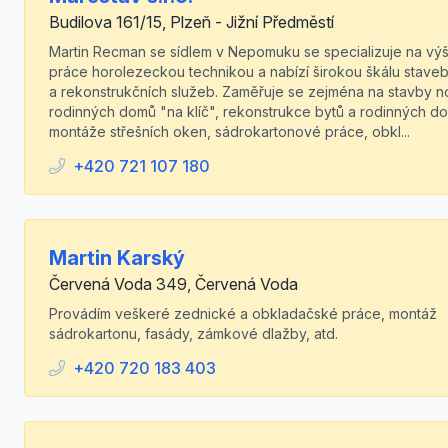
Budilova 161/15, Plzeň - Jižní Předměstí
Martin Recman se sídlem v Nepomuku se specializuje na vý
práce horolezeckou technikou a nabízí širokou škálu stave
a rekonstrukčních služeb. Zaměřuje se zejména na stavby 
rodinných domů "na klíč", rekonstrukce bytů a rodinných d
montáže střešních oken, sádrokartonové práce, obkl...
+420 721 107 180
Martin Karský
Červená Voda 349, Červená Voda
Provádím veškeré zednické a obkladačské práce, montáž
sádrokartonu, fasády, zámkové dlažby, atd.
+420 720 183 403