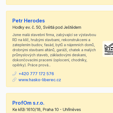
Petr Herodes
Hodky ev. č. 50, Světlá pod Ještědem
Jsme malá stavební firma, zabývající se výstavbou
RD na klíč, hrubými stavbami, rekonstrukcemi a
zateplením budov, fasád, bytů a nájemních domů,
drobnými stavbami altánů, garáží, chatek a malých
průmyslových staveb, základovými deskami,
dokončovacími pracemi (oplocení, chodníky,
opěrky). Práce prová...
+420 777 172 576
www.hasko-liberec.cz
ProfOm s.r.o.
Ke kříži 1610/18, Praha 10 - Uhříněves