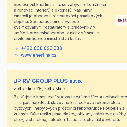
Společnost Enerfina s.r.o. se zabývá rekonstrukcí
a renovací interiérů a exteriérů. Naší hlavní
činností je obnova a restaurování památkových
objektů. Spolupracujeme s vysoce
kvalifikovanými restaurátory a pracovníky v
uměleckořemeslné výrobě, z nichž většina je
držitelem licence ministerstva kultur...
+420 608 023 339
www.enerfina.cz
JP RV GROUP PLUS s.r.o.
Žalhostice 29, Žalhostice
Zajišťujeme komplexní realizaci nejrůznějších stavebních pro
jimiž jsou například: stavby na klíč, celkové rekonstrukce
bytových i nebytových prostor či rekonstrukce koupelen a
kuchyní. Dále realizujeme dlažby, obklady, zámkové dlažby,
ploty, vrata, okna, zateplení fasád, střechy, úklidové prá...