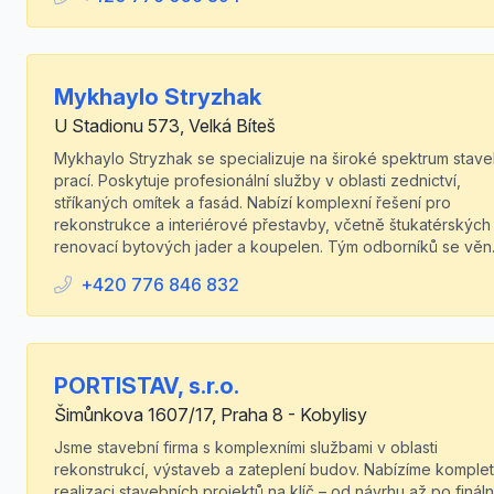
Mykhaylo Stryzhak
U Stadionu 573, Velká Bíteš
Mykhaylo Stryzhak se specializuje na široké spektrum stav
prací. Poskytuje profesionální služby v oblasti zednictví,
stříkaných omítek a fasád. Nabízí komplexní řešení pro
rekonstrukce a interiérové přestavby, včetně štukatérských 
renovací bytových jader a koupelen. Tým odborníků se věn.
+420 776 846 832
PORTISTAV, s.r.o.
Šimůnkova 1607/17, Praha 8 - Kobylisy
Jsme stavební firma s komplexními službami v oblasti
rekonstrukcí, výstaveb a zateplení budov. Nabízíme komplet
realizaci stavebních projektů na klíč – od návrhu až po fináln