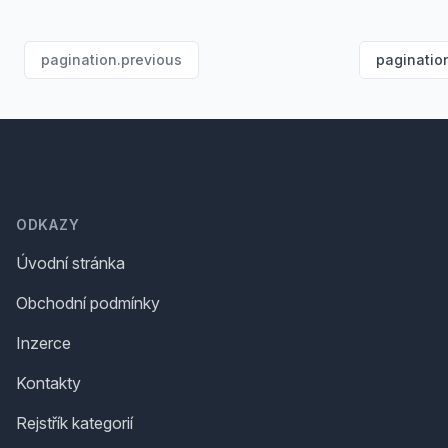
pagination.previous
paginatio
Footer
ODKAZY
Úvodní stránka
Obchodní podmínky
Inzerce
Kontakty
Rejstřík kategorií