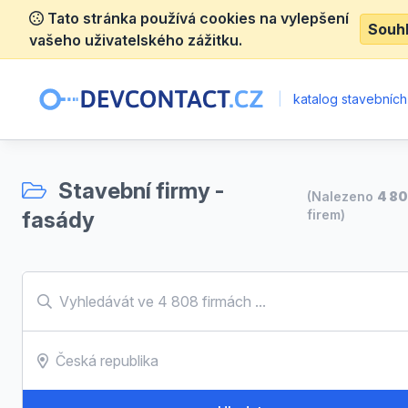
Tato stránka používá cookies na vylepšení
Souh
vašeho uživatelského zážitku.
|
katalog stavebních
Stavební firmy -
(Nalezeno
4 8
fasády
firem)