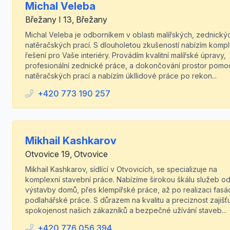
Michal Veleba
Břežany I 13, Břežany
Michal Veleba je odborníkem v oblasti malířských, zednický
natěračských prací. S dlouholetou zkušeností nabízím kompl
řešení pro Vaše interiéry. Provádím kvalitní malířské úpravy,
profesionální zednické práce, a dokončování prostor pomo
natěračských prací a nabízím úkllidové práce po rekon...
+420 773 190 257
Mikhail Kashkarov
Otvovice 19, Otvovice
Mikhail Kashkarov, sídlící v Otvovicích, se specializuje na
komplexní stavební práce. Nabízíme širokou škálu služeb o
výstavby domů, přes klempířské práce, až po realizaci fasá
podlahářské práce. S důrazem na kvalitu a preciznost zajiš
spokojenost našich zákazníků a bezpečné užívání staveb...
+420 776 056 394