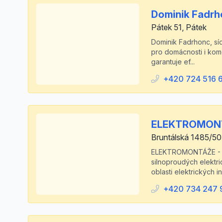
Dominik Fadrh
Pátek 51, Pátek
Dominik Fadrhonc, sídl
pro domácnosti i kome
garantuje ef...
+420 724 516 
ELEKTROMONTÁ
Bruntálská 1485/5
ELEKTROMONTÁŽE - HOF
silnoproudých elektri
oblasti elektrických in
+420 734 247 