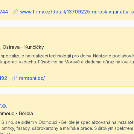
.
744
www.firmy.cz/detail/13709225-miroslav-janeba-k
, Ostrava - Kunčičky
specializuje na realizaci technologií pro domy. Nabízíme podlahové
kuperaci vzduchu. Působíme na Moravě a klademe důraz na kvalitu
192
mrmont.cz/
.o.
omouc - Bělidla
 s.r.o. se sídlem v Olomouci - Bělidle je specializovaná na instal
 omítky, fasády, sádrokartony a malířské práce. S širokým spektrem