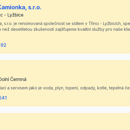
Kamionka, s.r.o.
ec - Lyžbice
a, s.r.o. je renomovaná společnost se sídlem v Třinci - Lyžbicích, spe
e než desetiletou zkušeností zajišťujeme kvalitní služby pro naše kl
592
Dolní Čermná
lací a servisem jako je voda, plyn, topení, odpady, kotle, tepelná 
541