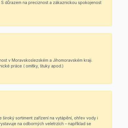
bu. S důrazem na preciznost a zákaznickou spokojenost
obnost v Moravskoslezském a Jihomoravském kraji.
nické práce ( omítky, štuky apod.)
 široký sortiment zařízení na vytápění, ohřev vody i
vystavuje na odborných veletrzích – například se