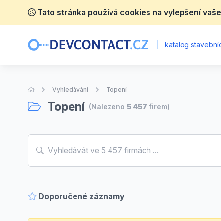
Tato stránka používá cookies na vylepšení vaše
|
katalog stavebníc
Úvodní stránka
Vyhledávání
Topení
Topení
(Nalezeno
5 457
firem)
Doporučené záznamy