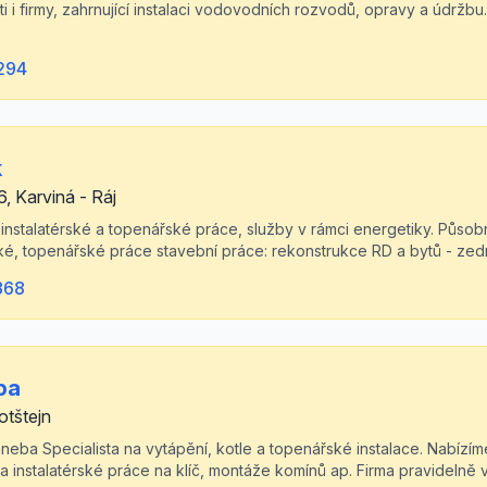
 i firmy, zahrnující instalaci vodovodních rozvodů, opravy a údrž
294
k
 Karviná - Ráj
í instalatérské a topenářské práce, služby v rámci energetiky. Půs
ské, topenářské práce stavební práce: rekonstrukce RD a bytů - zed
868
ba
otštejn
neba Specialista na vytápění, kotle a topenářské instalace. Nabízíme
a instalatérské práce na klíč, montáže komínů ap. Firma pravidelně 