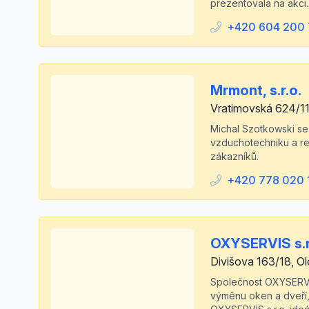
prezentovala na akci..
+420 604 200 
Mrmont, s.r.o.
Vratimovská 624/11
Michal Szotkowski se 
vzduchotechniku a re
zákazníků.
+420 778 020 
OXYSERVIS s.r
Divišova 163/18, Ol
Společnost OXYSERVIS
výměnu oken a dveří,