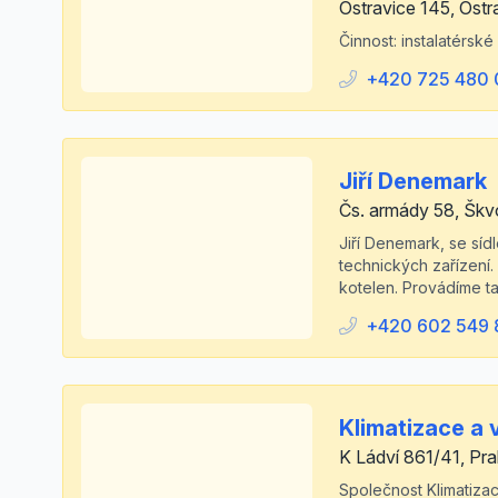
Ostravice 145, Ostr
Činnost: instalatérské
+420 725 480 
Jiří Denemark
Čs. armády 58, Škv
Jiří Denemark, se síd
technických zařízení.
kotelen. Provádíme ta
+420 602 549 
Klimatizace a v
K Ládví 861/41, Pra
Společnost Klimatizace