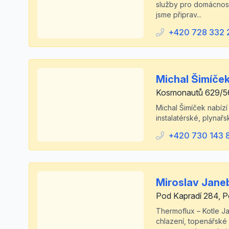
služby pro domácnosti
jsme připrav...
+420 728 332 
Michal Šimíče
Kosmonautů 629/56,
Michal Šimíček nabíz
instalatérské, plynař
+420 730 143 
Miroslav Jane
Pod Kapradí 284, P
Thermoflux – Kotle Ja
chlazení, topenářské 