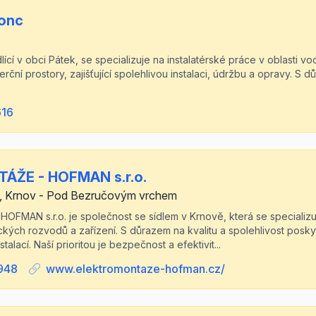
onc
ící v obci Pátek, se specializuje na instalatérské práce v oblasti vo
rční prostory, zajišťující spolehlivou instalaci, údržbu a opravy. S 
616
ŽE - HOFMAN s.r.o.
0, Krnov - Pod Bezručovým vrchem
MAN s.r.o. je společnost se sídlem v Krnově, která se specializu
ckých rozvodů a zařízení. S důrazem na kvalitu a spolehlivost posk
stalací. Naší prioritou je bezpečnost a efektivit...
948
www.elektromontaze-hofman.cz/