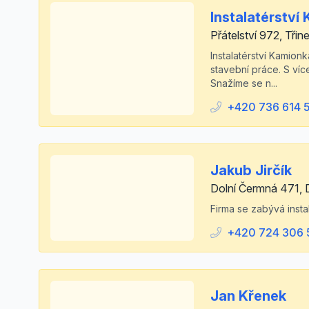
Instalatérství 
Přátelství 972, Třin
Instalatérství Kamionk
stavební práce. S víc
Snažíme se n...
+420 736 614 
Jakub Jirčík
Dolní Čermná 471, 
Firma se zabývá insta
+420 724 306 
Jan Křenek