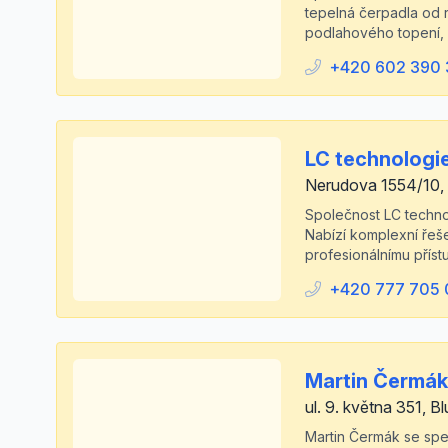
tepelná čerpadla od 
podlahového topení, č
+420 602 390 
LC technologies
Nerudova 1554/10,
Společnost LC technol
Nabízí komplexní řeše
profesionálnímu přístu
+420 777 705
Martin Čermák
ul. 9. května 351, B
Martin Čermák se spec