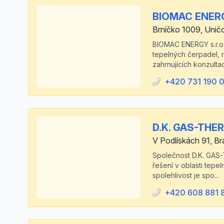
BIOMAC ENERGY
Brníčko 1009, Unič
BIOMAC ENERGY s.r.o.,
tepelných čerpadel, r
zahrnujících konzultac
+420 731 190 
D.K. GAS-THERM
V Podlískách 91, B
Společnost D.K. GAS-T
řešení v oblasti tep
spolehlivost je spo...
+420 608 881 