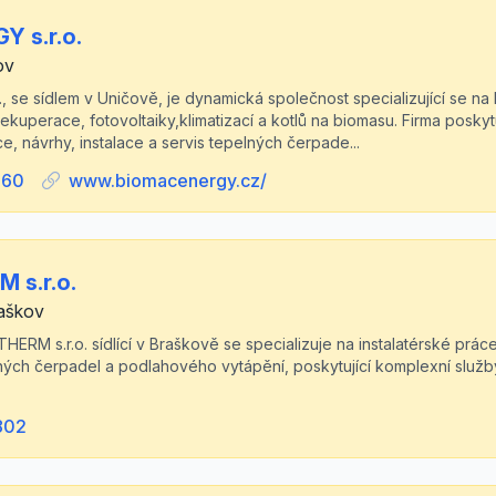
 s.r.o.
ov
 se sídlem v Uničově, je dynamická společnost specializující se na 
ekuperace, fotovoltaiky,klimatizací a kotlů na biomasu. Firma posky
e, návrhy, instalace a servis tepelných čerpade...
060
www.biomacenergy.cz/
 s.r.o.
raškov
HERM s.r.o. sídlící v Braškově se specializuje na instalatérské práce
elných čerpadel a podlahového vytápění, poskytující komplexní služ
802