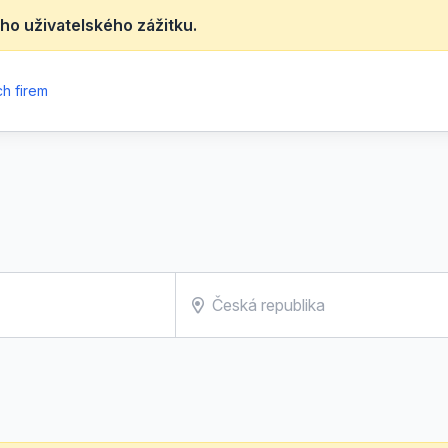
ho uživatelského zážitku.
h firem