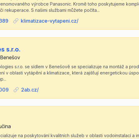
renomovaného výrobce Panasonic. Kromě toho poskytujeme kompletn
i rekuperace. S našimi službami můžete počíta...
389
klimatizace-vytapeni.cz/
 s.r.o.
 Benešov
ogies s.r.o. se sídlem v Benešově se specializuje na montáž a prod
ní v oblasti vytápění a klimatizace, která zajišťují energetickou úsp
p...
 009
2ab.cz/
lučina
ializuje na poskytování kvalitních služeb v oblasti vodoinstalací a i