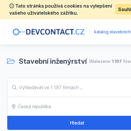
Tato stránka používá cookies na vylepšení
Souh
vašeho uživatelského zážitku.
|
katalog stavebních
Stavební inženýrství
(Nalezeno
1 197
fire
Hledat