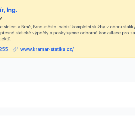
, Ing.
v
 se sídlem v Brně, Brno-město, nabízí kompletní služby v oboru stati
přesné statické výpočty a poskytujeme odborné konzultace pro zajiš
jektů.
255
www.kramar-statika.cz/