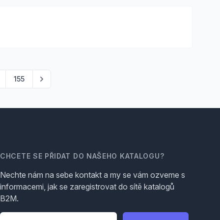
155
CHCETE SE PŘIDAT DO NAŠEHO KATALOGU?
Nechte nám na sebe kontakt a my se vám ozveme s
informacemi, jak se zaregistrovat do sítě katalogů
B2M.
Telefon
*