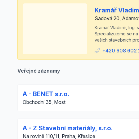
Kramář Vladimír
Sadová 20, Adamo
Kramář Vladimír, Ing.
Specializujeme se na 
vašich stavebních pro
+420 608 602 
Veřejné záznamy
A - BENET s.r.o.
Obchodní 35, Most
A - Z Stavební materiály, s.r.o.
Na rovině 110/11, Praha, Křeslice