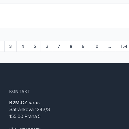
3
4
5
6
7
8
9
10
...
154
KONTAKT
B2M.CZ s.r.o.
Šafránkova 1243/3
155 00 Praha 5