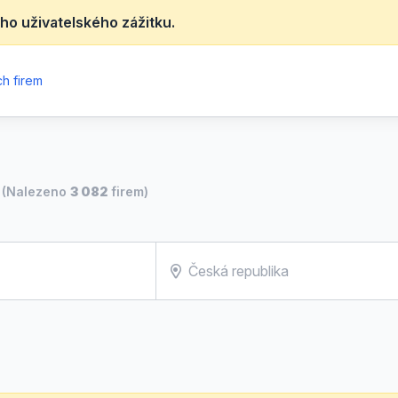
ho uživatelského zážitku.
h firem
(Nalezeno
3 082
firem)