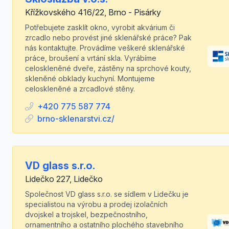
Křížkovského 416/22, Brno - Pisárky
Potřebujete zasklít okno, vyrobit akvárium či
zrcadlo nebo provést jiné sklenářské práce? Pak
nás kontaktujte. Provádíme veškeré sklenářské
práce, broušení a vrtání skla. Vyrábíme
celoskleněné dveře, zástěny na sprchové kouty,
skleněné obklady kuchyní. Montujeme
celoskleněné a zrcadlové stěny.
+420 775 587 774
brno-sklenarstvi.cz/
VD glass s.r.o.
Lidečko 227, Lidečko
Společnost VD glass s.r.o. se sídlem v Lidečku je
specialistou na výrobu a prodej izolačních
dvojskel a trojskel, bezpečnostního,
ornamentního a ostatního plochého stavebního