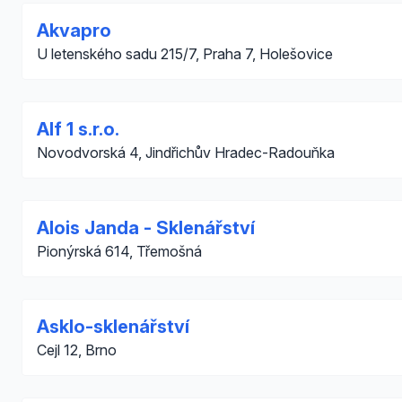
Akvapro
U letenského sadu 215/7, Praha 7, Holešovice
Alf 1 s.r.o.
Novodvorská 4, Jindřichův Hradec-Radouňka
Alois Janda - Sklenářství
Pionýrská 614, Třemošná
Asklo-sklenářství
Cejl 12, Brno