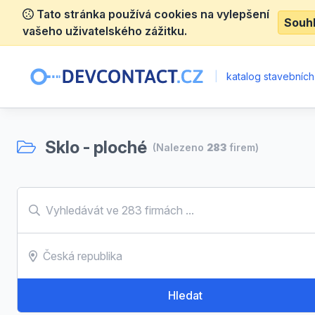
Tato stránka používá cookies na vylepšení
Souh
vašeho uživatelského zážitku.
|
katalog stavebních
Sklo - ploché
(Nalezeno
283
firem)
Hledat