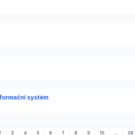
nformační systém
2
3
4
5
6
7
8
9
10
...
26