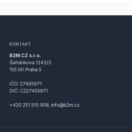
KONTAKT
B2M.CZ s.r.o.
Šafránkova 1243/3
155 00 Praha 5
IČO: 27455971
DIČ: CZ27455971
+420 251 510 908, info@b2m.cz