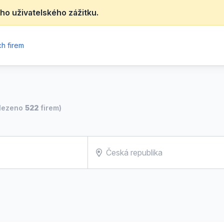
ho uživatelského zážitku.
h firem
lezeno
522
firem)