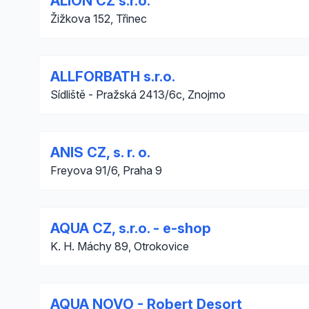
ALION CZ s.r.o.
Žižkova 152, Třinec
ALLFORBATH s.r.o.
Sídliště - Pražská 2413/6c, Znojmo
ANIS CZ, s. r. o.
Freyova 91/6, Praha 9
AQUA CZ, s.r.o. - e-shop
K. H. Máchy 89, Otrokovice
AQUA NOVO - Robert Desort