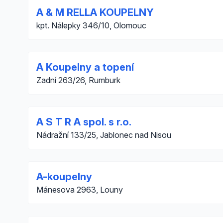
A & M RELLA KOUPELNY
kpt. Nálepky 346/10, Olomouc
A Koupelny a topení
Zadní 263/26, Rumburk
A S T R A spol. s r.o.
Nádražní 133/25, Jablonec nad Nisou
A-koupelny
Mánesova 2963, Louny