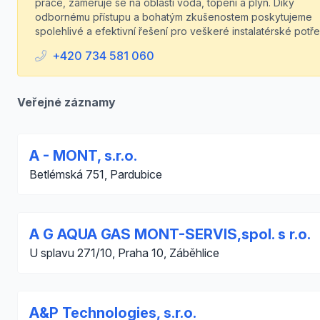
práce, zaměřuje se na oblasti voda, topení a plyn. Díky
odbornému přístupu a bohatým zkušenostem poskytujeme
spolehlivé a efektivní řešení pro veškeré instalatérské potře
+420 734 581 060
Veřejné záznamy
A - MONT, s.r.o.
Betlémská 751, Pardubice
A G AQUA GAS MONT-SERVIS,spol. s r.o.
U splavu 271/10, Praha 10, Záběhlice
A&P Technologies, s.r.o.