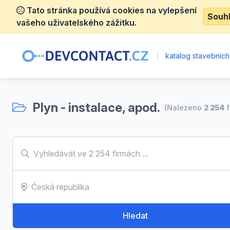
Tato stránka používá cookies na vylepšení
Souh
vašeho uživatelského zážitku.
|
katalog stavebních
Plyn - instalace, apod.
(Nalezeno
2 254
f
Hledat