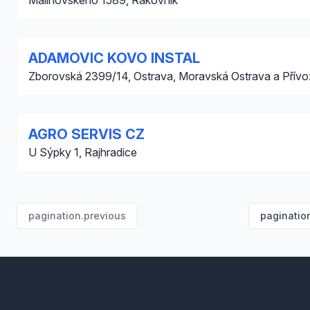
Malinovského 1589, Rakovník
ADAMOVIC KOVO INSTAL
Zborovská 2399/14, Ostrava, Moravská Ostrava a Přívo
AGRO SERVIS CZ
U Sýpky 1, Rajhradice
pagination.previous
paginatio
Footer