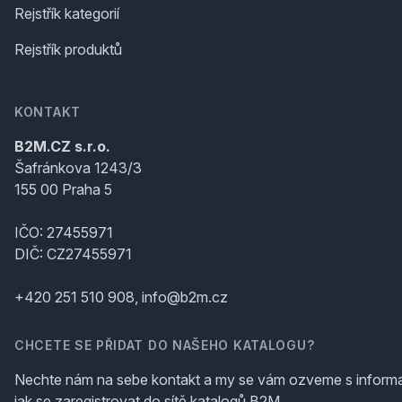
Rejstřík kategorií
Rejstřík produktů
KONTAKT
B2M.CZ s.r.o.
Šafránkova 1243/3
155 00 Praha 5
IČO: 27455971
DIČ: CZ27455971
+420 251 510 908, info@b2m.cz
CHCETE SE PŘIDAT DO NAŠEHO KATALOGU?
Nechte nám na sebe kontakt a my se vám ozveme s inform
jak se zaregistrovat do sítě katalogů B2M.