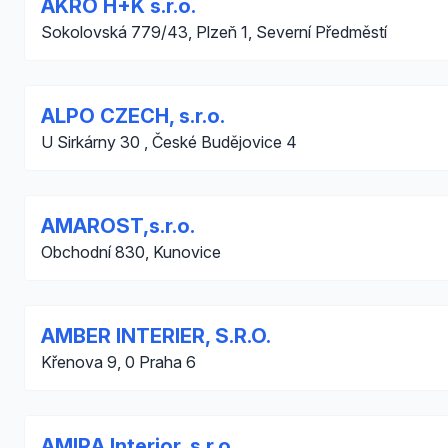
AKRO H+K s.r.o.
Sokolovská 779/43, Plzeň 1, Severní Předměstí
ALPO CZECH, s.r.o.
U Sirkárny 30 , České Budějovice 4
AMAROST,s.r.o.
Obchodní 830, Kunovice
AMBER INTERIER, S.R.O.
Křenova 9, 0 Praha 6
AMIRA Interior, s.r.o.