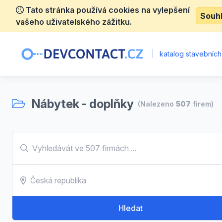
Tato stránka používá cookies na vylepšení
Souh
vašeho uživatelského zážitku.
|
katalog stavebních
Nábytek - doplňky
(Nalezeno
507
firem)
Hledat