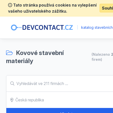
Tato stránka používá cookies na vylepšení
Souh
vašeho uživatelského zážitku.
|
katalog stavebních
Kovové stavební
(Nalezeno
2
materiály
firem)