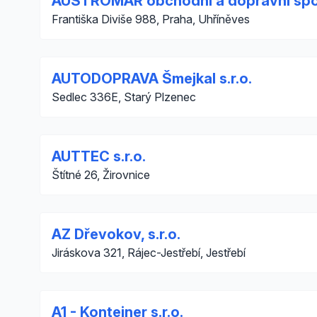
AUSTROMAR obchodní a dopravní spol.
Františka Diviše 988, Praha, Uhříněves
AUTODOPRAVA Šmejkal s.r.o.
Sedlec 336E, Starý Plzenec
AUTTEC s.r.o.
Štítné 26, Žirovnice
AZ Dřevokov, s.r.o.
Jiráskova 321, Rájec-Jestřebí, Jestřebí
A1 - Kontejner s.r.o.