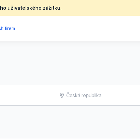
ho uživatelského zážitku.
h firem