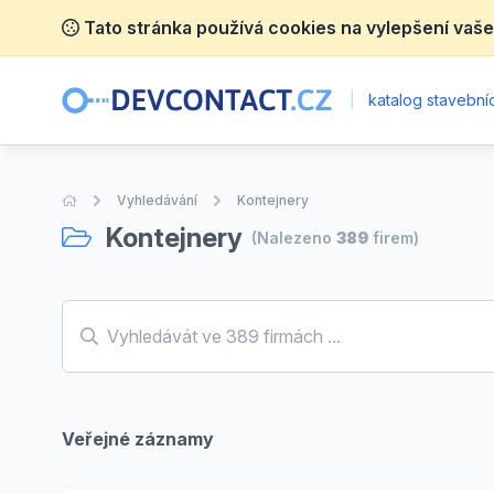
Tato stránka používá cookies na vylepšení vaše
|
katalog stavebníc
Úvodní stránka
Vyhledávání
Kontejnery
Kontejnery
(Nalezeno
389
firem)
Veřejné záznamy