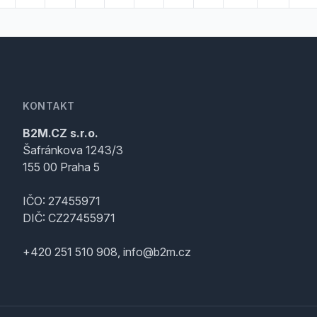
KONTAKT
B2M.CZ s.r.o.
Šafránkova 1243/3
155 00 Praha 5
IČO: 27455971
DIČ: CZ27455971
+420 251 510 908, info@b2m.cz