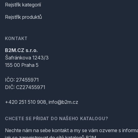
Rejstřík kategorií
Rejstřík produktů
KONTAKT
B2M.CZ s.r.o.
Šafránkova 1243/3
155 00 Praha 5
IČO: 27455971
DIČ: CZ27455971
+420 251 510 908, info@b2m.cz
CHCETE SE PŘIDAT DO NAŠEHO KATALOGU?
Nechte nám na sebe kontakt a my se vám ozveme s inform
jak se zaregistrovat do sítě katalogů B2M.