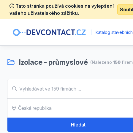
Tato stránka používá cookies na vylepšení
Souh
vašeho uživatelského zážitku.
|
katalog stavebních
Izolace - průmyslové
(Nalezeno
159
firem
Hledat