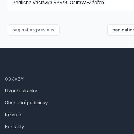
Bedřicha Václavka 989/8, Ostrava-Zábřeh
pagination.previous
paginatio
Footer
ODKAZY
Úvodní stránka
Obchodní podmínky
Inzerce
Kontakty