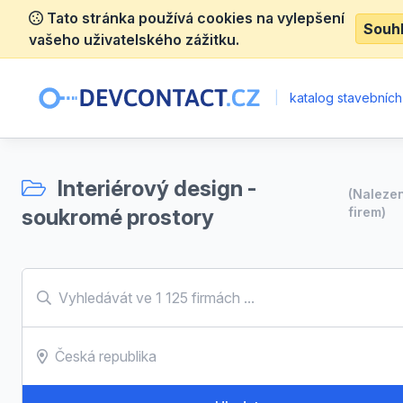
Tato stránka používá cookies na vylepšení
Souh
vašeho uživatelského zážitku.
|
katalog stavebních
Interiérový design -
(Naleze
soukromé prostory
firem)