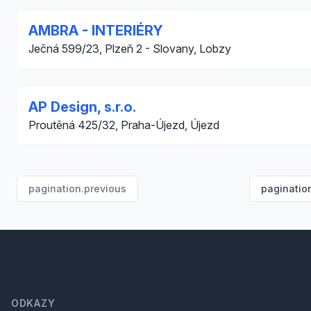
AMBRA - INTERIÉRY
Ječná 599/23, Plzeň 2 - Slovany, Lobzy
AP Design, s.r.o.
Proutěná 425/32, Praha-Újezd, Újezd
pagination.previous
paginatio
Footer
ODKAZY