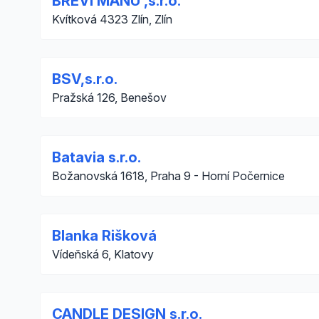
BREVI MANU ,s.r.o.
Kvítková 4323 Zlín, Zlín
BSV,s.r.o.
Pražská 126, Benešov
Batavia s.r.o.
Božanovská 1618, Praha 9 - Horní Počernice
Blanka Rišková
Vídeňská 6, Klatovy
CANDLE DESIGN s.r.o.