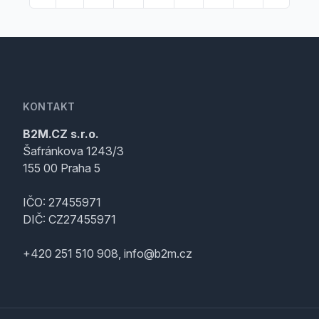
KONTAKT
B2M.CZ s.r.o.
Šafránkova 1243/3
155 00 Praha 5
IČO: 27455971
DIČ: CZ27455971
+420 251 510 908, info@b2m.cz