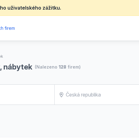
ho uživatelského zážitku.
h firem
ek
, nábytek
(Nalezeno
128
firem)