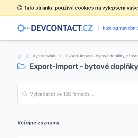
Tato stránka používá cookies na vylepšení vaše
|
katalog stavebníc
Úvodní stránka
Vyhledávání
Export-Import - bytové doplňky, nábyt
Export-Import - bytové doplňky
Veřejné záznamy