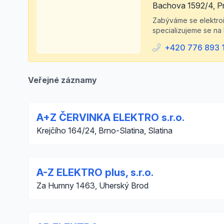
Bachova 1592/4, P
Zabýváme se elektroi
specializujeme se na
+420 776 893 
Veřejné záznamy
A+Z ČERVINKA ELEKTRO s.r.o.
Krejčího 164/24, Brno-Slatina, Slatina
A-Z ELEKTRO plus, s.r.o.
Za Humny 1463, Uherský Brod