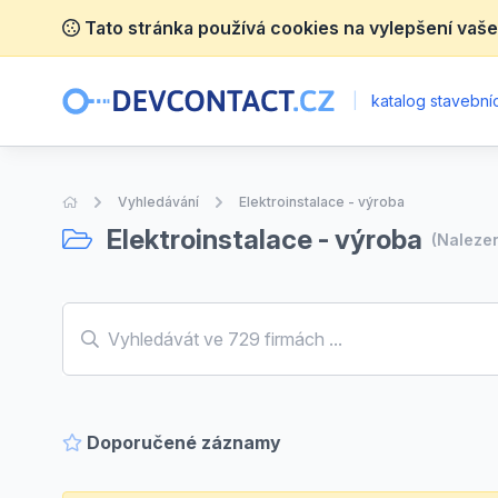
Tato stránka používá cookies na vylepšení vaše
|
katalog stavebníc
Úvodní stránka
Vyhledávání
Elektroinstalace - výroba
Elektroinstalace - výroba
(Naleze
Doporučené záznamy