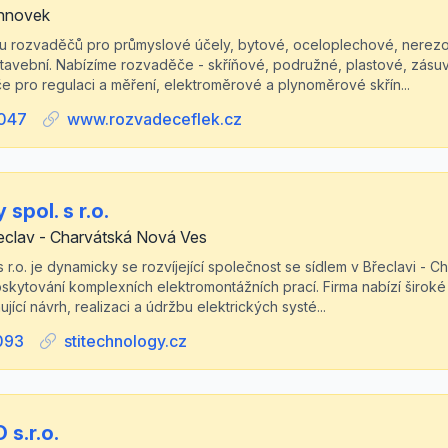
hnovek
 rozvaděčů pro průmyslové účely, bytové, oceloplechové, nerezo
- stavební. Nabízíme rozvaděče - skříňové, podružné, plastové, zás
 pro regulaci a měření, elektroměrové a plynoměrové skřín...
047
www.rozvadeceflek.cz
spol. s r.o.
eclav - Charvátská Nová Ves
 r.o. je dynamicky se rozvíjející společnost se sídlem v Břeclavi - 
poskytování komplexních elektromontážních prací. Firma nabízí široké
ující návrh, realizaci a údržbu elektrických systé...
093
stitechnology.cz
s.r.o.