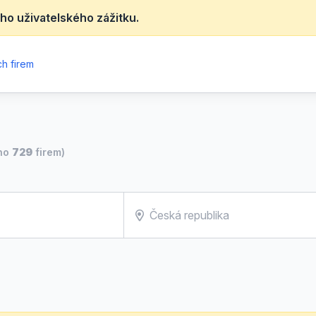
ho uživatelského zážitku.
h firem
no
729
firem)