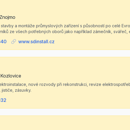
 Znojmo
 stavby a montáže průmyslových zařízení s působností po celé Evro
íků ze všech potřebných oborů jako například zámečník, svářeč, ele
640
www.sdinstall.cz
 Kozlovice
lektroinstalace, nové rozvody při rekonstrukci, revize elektrospot
jističe, zásuvky.
832