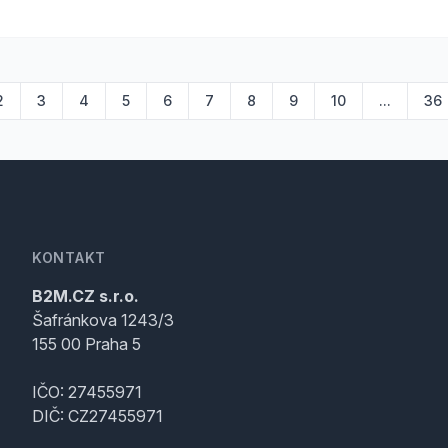
2
3
4
5
6
7
8
9
10
...
36
KONTAKT
B2M.CZ s.r.o.
Šafránkova 1243/3
155 00 Praha 5
IČO: 27455971
DIČ: CZ27455971