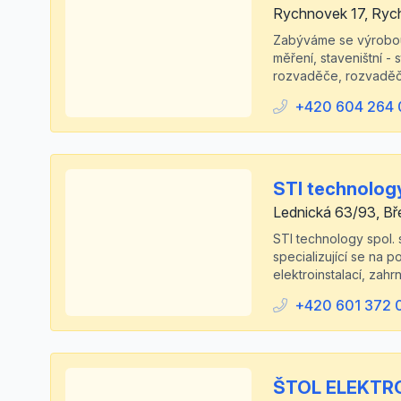
Rychnovek 17, Ryc
Zabýváme se výrobou
měření, staveništní 
rozvaděče, rozvaděče
+420 604 264 
STI technology 
Lednická 63/93, Bř
STI technology spol. s
specializující se na 
elektroinstalací, zahrn
+420 601 372 
ŠTOL ELEKTRO 