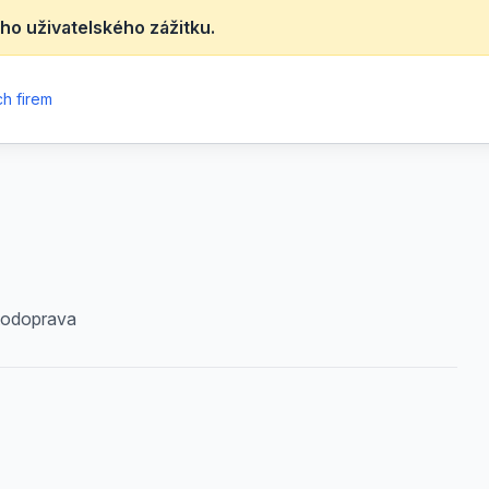
ho uživatelského zážitku.
h firem
utodoprava