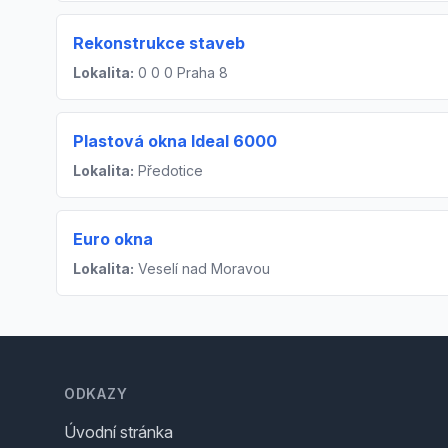
Rekonstrukce staveb
Lokalita:
0 0 0 Praha 8
Plastová okna Ideal 6000
Lokalita:
Předotice
Euro okna
Lokalita:
Veselí nad Moravou
Footer
ODKAZY
Úvodní stránka