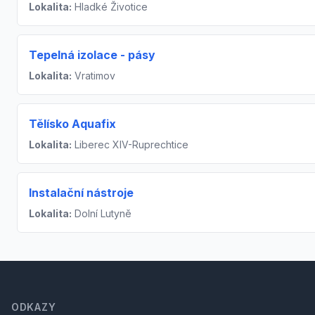
Lokalita:
Hladké Životice
Tepelná izolace - pásy
Lokalita:
Vratimov
Tělísko Aquafix
Lokalita:
Liberec XIV-Ruprechtice
Instalační nástroje
Lokalita:
Dolní Lutyně
Footer
ODKAZY