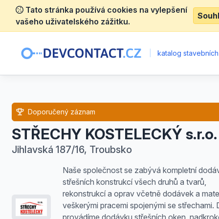
Tato stránka používá cookies na vylepšení
Souh
vašeho uživatelského zážitku.
|
katalog stavebních
Doporučený záznam
STŘECHY KOSTELECKÝ s.r.o.
Jihlavská 187/16, Troubsko
Naše společnost se zabývá kompletní dodá
střešních konstrukcí všech druhů a tvarů,
rekonstrukcí a oprav včetně dodávek a mater
veškerými pracemi spojenými se střechami. 
provádíme dodávku střešních oken, nadkrok