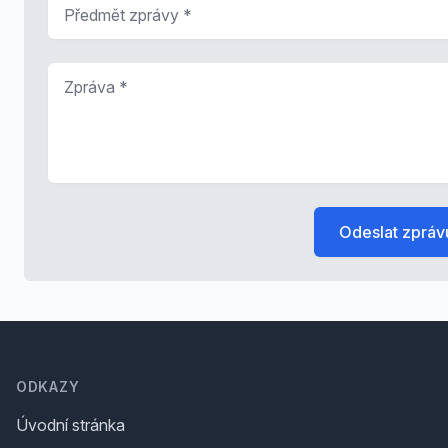
Předmět zprávy
*
Zpráva
*
Odeslat zpráv
Footer
ODKAZY
Úvodní stránka