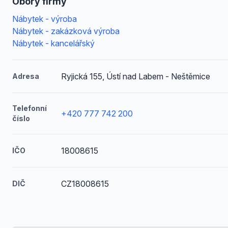
Obory firmy
Nábytek - výroba
Nábytek - zakázková výroba
Nábytek - kancelářský
Ryjická 155, Ústí nad Labem - Neštěmice
Adresa
Telefonní
+420 777 742 200
číslo
18008615
IČO
CZ18008615
DIČ