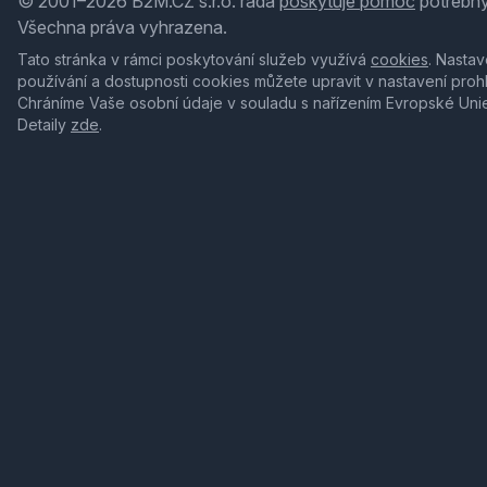
© 2001–2026 B2M.CZ s.r.o. ráda
poskytuje pomoc
potřebný
Všechna práva vyhrazena.
Tato stránka v rámci poskytování služeb využívá
cookies
. Nastav
používání a dostupnosti cookies můžete upravit v nastavení proh
Chráníme Vaše osobní údaje v souladu s nařízením Evropské Uni
Detaily
zde
.