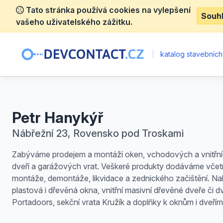
Tato stránka používá cookies na vylepšení
Souh
vašeho uživatelského zážitku.
|
katalog stavebních
Petr Hanykýř
Nábřežní 23, Rovensko pod Troskami
Zabýváme prodejem a montáží oken, vchodových a vnitřn
dveří a garážových vrat. Veškeré produkty dodáváme vče
montáže, demontáže, likvidace a zednického začištění. Na
plastová i dřevěná okna, vnitřní masivní dřevěné dveře či d
Portadoors, sekční vrata Kružík a doplňky k oknům i dveřím