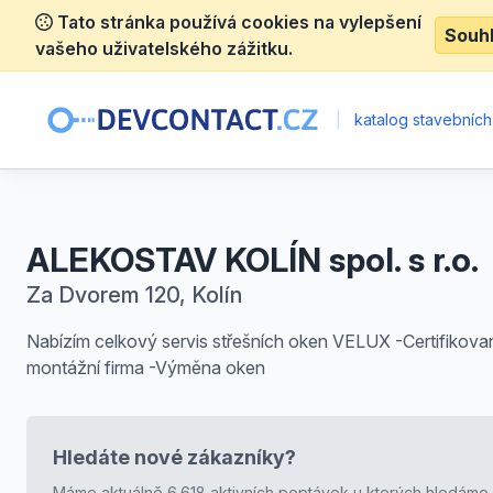
Tato stránka používá cookies na vylepšení
Souh
vašeho uživatelského zážitku.
|
katalog stavebních
ALEKOSTAV KOLÍN spol. s r.o.
Za Dvorem 120, Kolín
Nabízím celkový servis střešních oken VELUX -Certifikova
montážní firma -Výměna oken
Hledáte nové zákazníky?
Máme aktuálně 6.618 aktivních poptávek u kterých hledáme