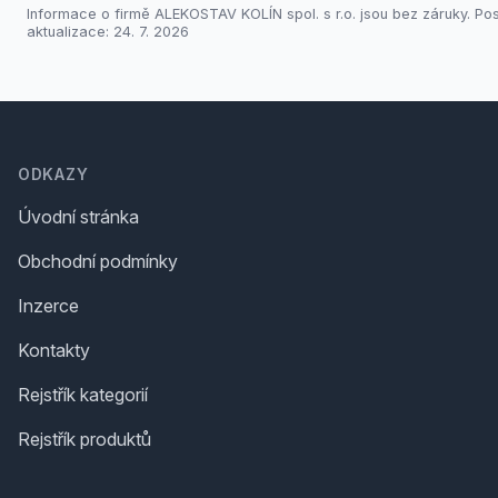
Informace o firmě ALEKOSTAV KOLÍN spol. s r.o. jsou bez záruky. Pos
aktualizace: 24. 7. 2026
Footer
ODKAZY
Úvodní stránka
Obchodní podmínky
Inzerce
Kontakty
Rejstřík kategorií
Rejstřík produktů