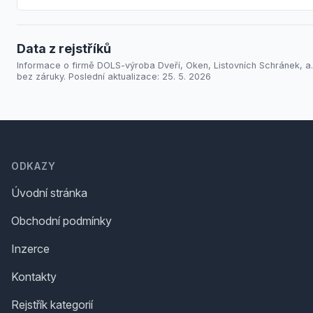
Data z rejstříků
Informace o firmě DOLS-výroba Dveří, Oken, Listovních Schránek, a.
bez záruky. Poslední aktualizace: 25. 5. 2026
Footer
ODKAZY
Úvodní stránka
Obchodní podmínky
Inzerce
Kontakty
Rejstřík kategorií