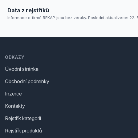
Data z rejstříků
Informace o firmě REKAP jsou bez záruky. Poslední aktualizace: 22. 
Footer
ODKAZY
Úvodní stránka
Obchodní podmínky
Inzerce
Kontakty
Rejstřík kategorií
Rejstřík produktů