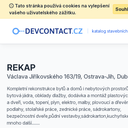
Tato stránka používá cookies na vylepšení
Souh
vašeho uživatelského zážitku.
|
katalog stavebních
REKAP
Václava Jiříkovského 163/19, Ostrava-Jih, Dub
Kompletní rekonstrukce bytů a domů i nebytových prostorů 
bytová jádra, obklady dlažby, dodávka a montáž plastový
a dveří, voda, topení, plyn, elektro, malby, plovoucí a dřevě
podlahy, stolařské práce, zednické práce, sádrokartony,
bezpečnostní dveře,půdní vestavby,sádrokarton,kuchyňské
mnoho další.......