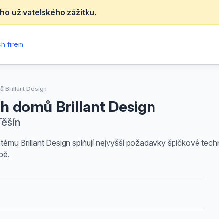
ho uživatelského zážitku.
h firem
 Brillant Design
h domů Brillant Design
Těšín
tému Brillant Design splňují nejvyšší požadavky špičkové techn
pě.