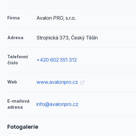
Avalon PRO, s.r.o.
Firma
Strojnická 373, Český Těšín
Adresa
Telefonní
+420 602 551 312
číslo
www.avalonpro.cz
Web
E-mailová
info@avalonpro.cz
adresa
Fotogalerie