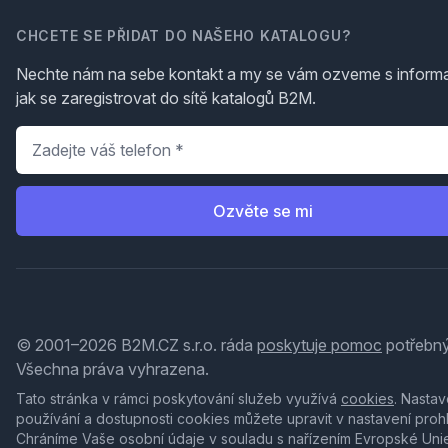
CHCETE SE PŘIDAT DO NAŠEHO KATALOGU?
Nechte nám na sebe kontakt a my se vám ozveme s inform
jak se zaregistrovat do sítě katalogů B2M.
Telefon
*
Ozvěte se mi
© 2001–2026 B2M.CZ s.r.o. ráda
poskytuje pomoc
potřebný
Všechna práva vyhrazena.
Tato stránka v rámci poskytování služeb využívá
cookies
. Nastav
používání a dostupnosti cookies můžete upravit v nastavení proh
Chráníme Vaše osobní údaje v souladu s nařízením Evropské Uni