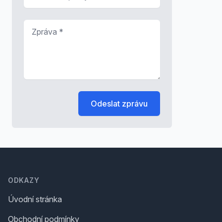
Zpráva
*
Odeslat zprávu
Footer
ODKAZY
Úvodní stránka
Obchodní podmínky