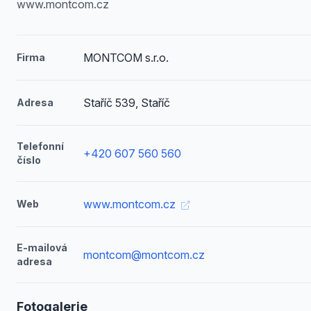
www.montcom.cz
MONTCOM s.r.o.
Firma
Staříč 539, Staříč
Adresa
Telefonní
+420 607 560 560
číslo
www.montcom.cz
Web
E-mailová
montcom@montcom.cz
adresa
Fotogalerie