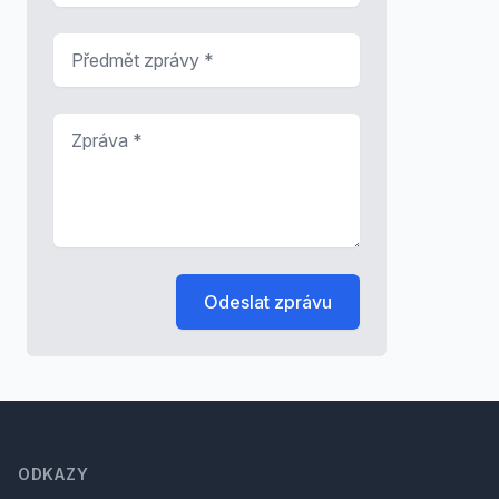
Předmět zprávy
*
Zpráva
*
Odeslat zprávu
Footer
ODKAZY