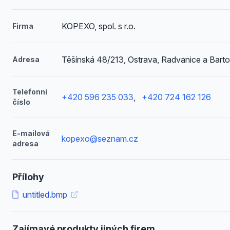
KOPEXO, spol. s r.o.
Firma
Těšínská 48/213, Ostrava, Radvanice a Barto
Adresa
Telefonní
+420 596 235 033
,
+420 724 162 126
číslo
E-mailová
kopexo@seznam.cz
adresa
Přílohy
untitled.bmp
Zajímavé produkty jiných firem