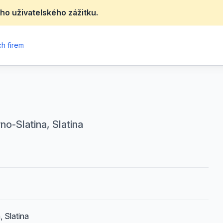
ho uživatelského zážitku.
h firem
no-Slatina, Slatina
, Slatina