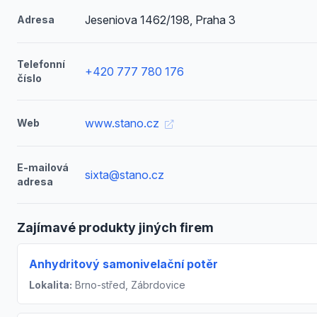
Jeseniova 1462/198, Praha 3
Adresa
Telefonní
+420 777 780 176
číslo
www.stano.cz
Web
E-mailová
sixta@stano.cz
adresa
Zajímavé produkty jiných firem
Anhydritový samonivelační potěr
Lokalita:
Brno-střed, Zábrdovice