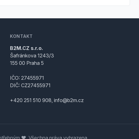
KONTAKT
B2M.CZ s.r.o.
Šafránkova 1243/3
155 00 Praha 5
IČO: 27455971
DIČ: CZ27455971
+420 251 510 908, info@b2m.cz
třebným ♥️. Všechna práva vyhrazena.