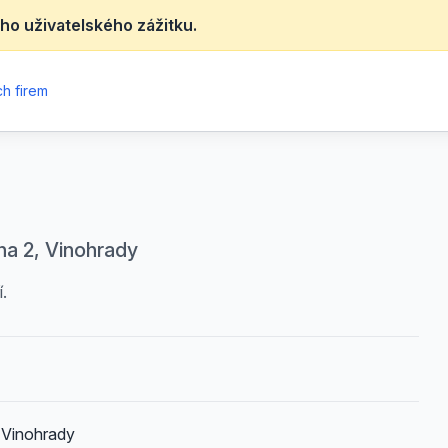
ho uživatelského zážitku.
h firem
ha 2, Vinohrady
.
 Vinohrady