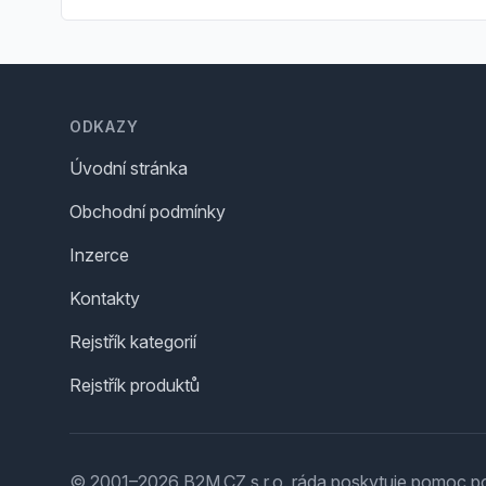
Footer
ODKAZY
Úvodní stránka
Obchodní podmínky
Inzerce
Kontakty
Rejstřík kategorií
Rejstřík produktů
© 2001–2026 B2M.CZ s.r.o. ráda
poskytuje pomoc
po