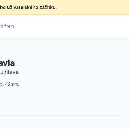
ho uživatelského zážitku.
h firem
avla
 Jihlava
tl. 42mm.