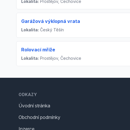
Lokalita:
Prostějov, Čechovice
Garážová výklopná vrata
Lokalita:
Český Těšín
Rolovací mříže
Lokalita:
Prostějov, Čechovice
Footer
ODKAZY
Úvodní stránka
Obchodní podmínky
Inzerce