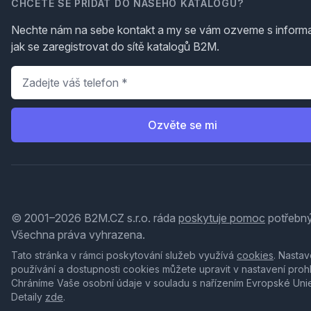
CHCETE SE PŘIDAT DO NAŠEHO KATALOGU?
Nechte nám na sebe kontakt a my se vám ozveme s inform
jak se zaregistrovat do sítě katalogů B2M.
Telefon
*
Ozvěte se mi
© 2001–2026 B2M.CZ s.r.o. ráda
poskytuje pomoc
potřebný
Všechna práva vyhrazena.
Tato stránka v rámci poskytování služeb využívá
cookies
. Nastav
používání a dostupnosti cookies můžete upravit v nastavení proh
Chráníme Vaše osobní údaje v souladu s nařízením Evropské Uni
Detaily
zde
.