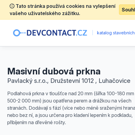
Tato stránka používá cookies na vylepšení
Souh
vašeho uživatelského zážitku.
|
katalog stavebních
Masivní dubová prkna
Pavlacký s.r.o., Družstevní 1012 , Luhačovice
Podlahová prkna v tloušťce nad 20 mm (šířka 100-180 mm 
500-2 000 mm) jsou opatřena perem a drážkou na všech
stranách. Dodávají s fází (více nebo méně sraženými hran
nebo bez ní, a jsou určena pro kladení lepením k podkladu,
přibíjením na dřevěné rošty.