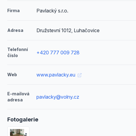
Pavlacký s.r.o.
Firma
Družstevní 1012, Luhačovice
Adresa
Telefonní
+420 777 009 728
číslo
www.pavlacky.eu
Web
E-mailová
pavlacky@volny.cz
adresa
Fotogalerie