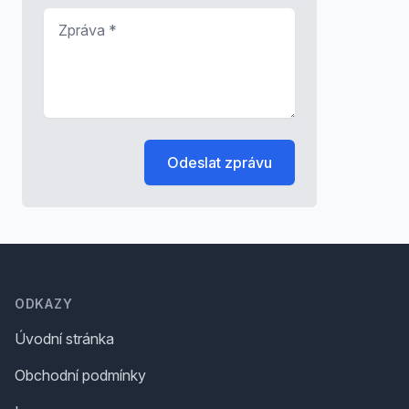
Zpráva
*
Odeslat zprávu
Footer
ODKAZY
Úvodní stránka
Obchodní podmínky