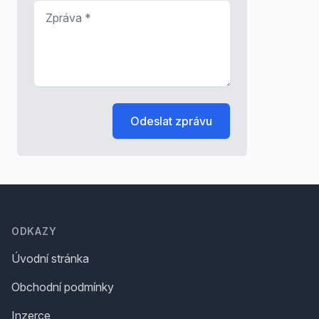
Zpráva
*
Odeslat zprávu
Footer
ODKAZY
Úvodní stránka
Obchodní podmínky
Inzerce