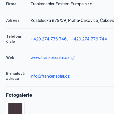
Frankensolar Eastern Europe s.r.o.
Firma
Kostelecká 879/59, Praha-Čakovice, Čakovi
Adresa
Telefonní
+420 274 776 746
,
+420 274 776 744
číslo
www.frankensolar.cz
Web
E-mailová
info@frankensolar.cz
adresa
Fotogalerie