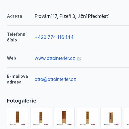
Plovární 17, Plzeň 3, Jižní Předměstí
Adresa
Telefonní
+420 774 116 144
číslo
www.ottointerier.cz
Web
E-mailová
otto@ottointerier.cz
adresa
Fotogalerie