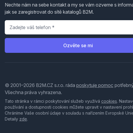
Nechte nám na sebe kontakt a my se vám ozveme s inform
jak se zaregistrovat do sítě katalogů B2M.
Telefon
*
Ozvěte se mi
© 2001–2026 B2M.CZ s.r.o. ráda
poskytuje pomoc
potřebný
Všechna práva vyhrazena.
Tato stránka v rámci poskytování služeb využívá
cookies
. Nastav
používání a dostupnosti cookies můžete upravit v nastavení proh
Chráníme Vaše osobní údaje v souladu s nařízením Evropské Uni
Detaily
zde
.