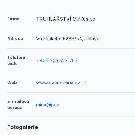
TRUHLÁŘSTVÍ MINX s.r.o.
Firma
Vrchlického 5283/54, Jihlava
Adresa
Telefonní
+420 725 523 757
číslo
www.dvere-minx.cz
Web
E-mailová
minx@ji.cz
adresa
Fotogalerie