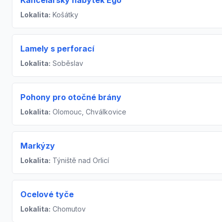
Kancelářský nábytek Ego
Lokalita:
Košátky
Lamely s perforací
Lokalita:
Soběslav
Pohony pro otočné brány
Lokalita:
Olomouc, Chválkovice
Markýzy
Lokalita:
Týniště nad Orlicí
Ocelové tyče
Lokalita:
Chomutov