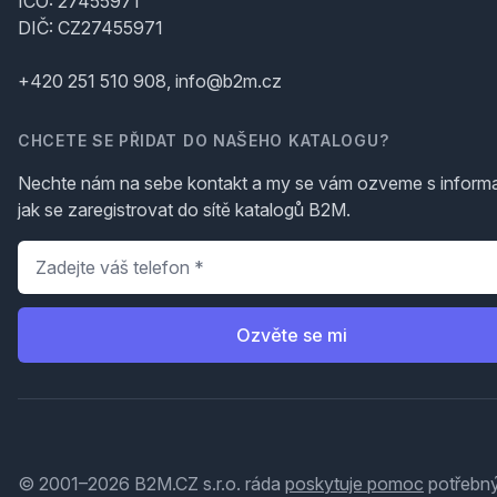
IČO: 27455971
DIČ: CZ27455971
+420 251 510 908, info@b2m.cz
CHCETE SE PŘIDAT DO NAŠEHO KATALOGU?
Nechte nám na sebe kontakt a my se vám ozveme s inform
jak se zaregistrovat do sítě katalogů B2M.
Telefon
*
Ozvěte se mi
© 2001–2026 B2M.CZ s.r.o. ráda
poskytuje pomoc
potřebný