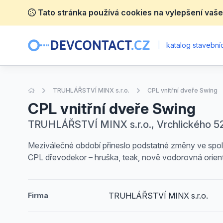
Tato stránka používá cookies na vylepšení vaše
|
katalog stavebníc
Úvodní stránka
TRUHLÁŘSTVÍ MINX s.r.o.
CPL vnitřní dveře Swing
CPL vnitřní dveře Swing
TRUHLÁŘSTVÍ MINX s.r.o., Vrchlického 52
Meziválečné období přineslo podstatné změny ve společ
CPL dřevodekor – hruška, teak, nově vodorovná orienta
TRUHLÁŘSTVÍ MINX s.r.o.
Firma