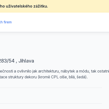
ho uživatelského zážitku.
h firem
83/54 , Jihlava
nosti a ovlivnilo jak architekturu, nábytek a módu, tak ostatn
ce struktury dekoru (kromě CPL olše, bílá, šedá).