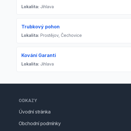
Lokalita:
Jihlava
Trubkový pohon
Lokalita:
Prostějov, Čechovice
Kování Garanti
Lokalita:
Jihlava
Footer
ODKAZY
Úvodní stránka
Obchodní podmínky