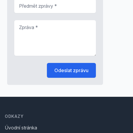
Předmět zprávy
*
Zpráva
*
Odeslat zprávu
Footer
ODKAZY
Úvodní stránka