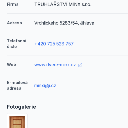
TRUHLÁŘSTVÍ MINX s.r.o.
Firma
Vrchlického 5283/54, Jihlava
Adresa
Telefonní
+420 725 523 757
číslo
www.dvere-minx.cz
Web
E-mailová
minx@ji.cz
adresa
Fotogalerie