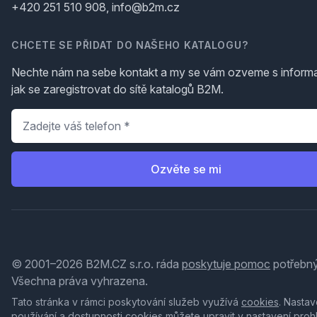
+420 251 510 908, info@b2m.cz
CHCETE SE PŘIDAT DO NAŠEHO KATALOGU?
Nechte nám na sebe kontakt a my se vám ozveme s inform
jak se zaregistrovat do sítě katalogů B2M.
Telefon
*
Ozvěte se mi
© 2001–2026 B2M.CZ s.r.o. ráda
poskytuje pomoc
potřebný
Všechna práva vyhrazena.
Tato stránka v rámci poskytování služeb využívá
cookies
. Nastav
používání a dostupnosti cookies můžete upravit v nastavení proh