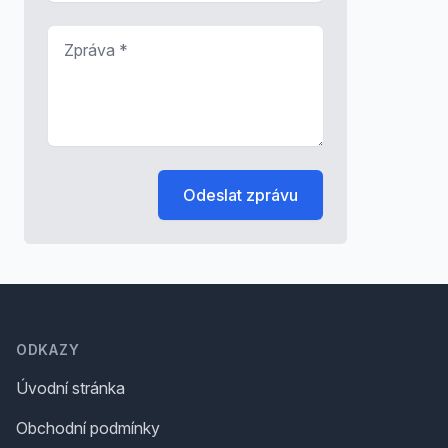
Zpráva
*
Odeslat zprávu
Footer
ODKAZY
Úvodní stránka
Obchodní podmínky