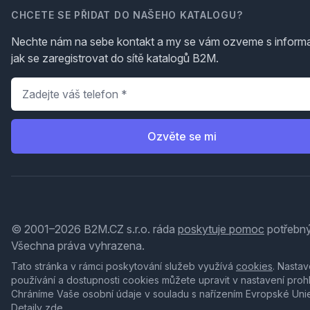
CHCETE SE PŘIDAT DO NAŠEHO KATALOGU?
Nechte nám na sebe kontakt a my se vám ozveme s inform
jak se zaregistrovat do sítě katalogů B2M.
Telefon
*
Ozvěte se mi
© 2001–2026 B2M.CZ s.r.o. ráda
poskytuje pomoc
potřebný
Všechna práva vyhrazena.
Tato stránka v rámci poskytování služeb využívá
cookies
. Nastav
používání a dostupnosti cookies můžete upravit v nastavení proh
Chráníme Vaše osobní údaje v souladu s nařízením Evropské Uni
Detaily
zde
.