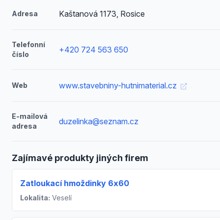
Kaštanová 1173, Rosice
Adresa
Telefonní
+420 724 563 650
číslo
www.stavebniny-hutnimaterial.cz
Web
E-mailová
duzelinka@seznam.cz
adresa
Zajímavé produkty jiných firem
Zatloukací hmoždinky 6x60
Lokalita:
Veselí