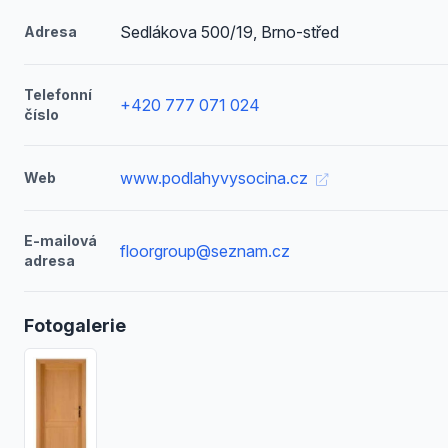
Sedlákova 500/19, Brno-střed
Adresa
Telefonní
+420 777 071 024
číslo
www.podlahyvysocina.cz
Web
E-mailová
floorgroup@seznam.cz
adresa
Fotogalerie