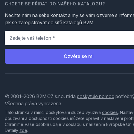
CHCETE SE PŘIDAT DO NAŠEHO KATALOGU?
Nechte nám na sebe kontakt a my se vám ozveme s inform
jak se zaregistrovat do sítě katalogů B2M.
Telefon
*
Ozvěte se mi
© 2001–2026 B2M.CZ s.r.o. ráda
poskytuje pomoc
potřebný
Všechna práva vyhrazena.
Tato stránka v rámci poskytování služeb využívá
cookies
. Nastav
používání a dostupnosti cookies můžete upravit v nastavení proh
Chráníme Vaše osobní údaje v souladu s nařízením Evropské Uni
Detaily
zde
.