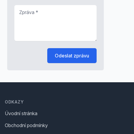
Zpráva
*
Odeslat zprávu
Footer
ODKAZY
Úvodní stránka
Obchodní podmínky