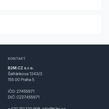
KONTAKT
B2M.CZ s.r.o.
Šafránkova 1243/3
155 00 Praha 5
IČO: 27455971
DIČ: CZ27455971
+420 251 510 908, info@b2m.cz