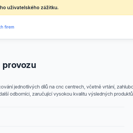
ho uživatelského zážitku.
h firem
o provozu
vání jednotlivých dílů na cnc centrech, včetně vrtání, zahlubo
a další odborníci, zaručující vysokou kvalitu výsledných produktů