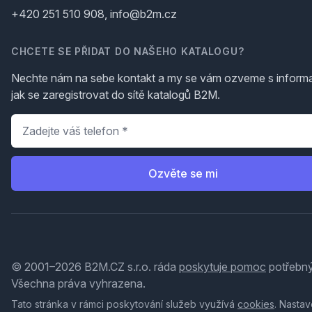
+420 251 510 908, info@b2m.cz
CHCETE SE PŘIDAT DO NAŠEHO KATALOGU?
Nechte nám na sebe kontakt a my se vám ozveme s inform
jak se zaregistrovat do sítě katalogů B2M.
Telefon
*
Ozvěte se mi
© 2001–2026 B2M.CZ s.r.o. ráda
poskytuje pomoc
potřebný
Všechna práva vyhrazena.
Tato stránka v rámci poskytování služeb využívá
cookies
. Nastav