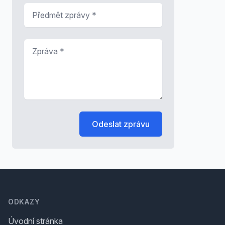
Předmět zprávy
*
Zpráva
*
Odeslat zprávu
Footer
ODKAZY
Úvodní stránka