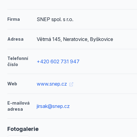
SNEP spol. s r.o.
Firma
Větrná 145, Neratovice, Byškovice
Adresa
Telefonní
+420 602 731 947
číslo
www.snep.cz
Web
E-mailová
jirsak@snep.cz
adresa
Fotogalerie