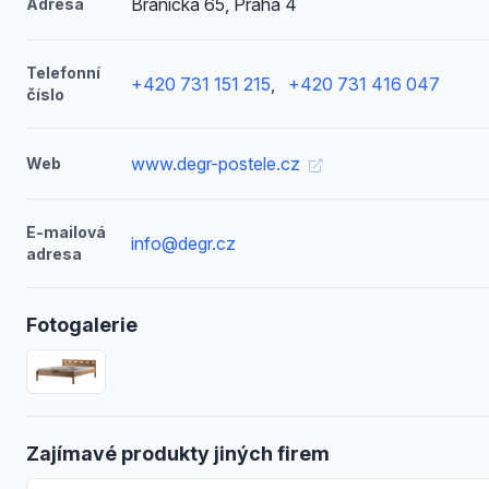
Branická 65, Praha 4
Adresa
Telefonní
+420 731 151 215
,
+420 731 416 047
číslo
www.degr-postele.cz
Web
E-mailová
info@degr.cz
adresa
Fotogalerie
Zajímavé produkty jiných firem