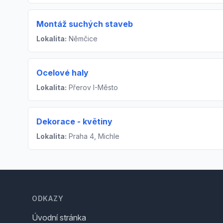
Montáž suchých staveb
Lokalita:
Němčice
Ocelové haly
Lokalita:
Přerov I-Město
Dekorace - květiny
Lokalita:
Praha 4, Michle
Footer
ODKAZY
Úvodní stránka