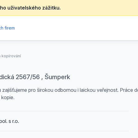
ho uživatelského zážitku.
h firem
a kopírování
dická 2567/56 , Šumperk
ou zajišťujeme pro širokou odbornou i laickou veřejnost. Práce
 kopie.
. s r.o.