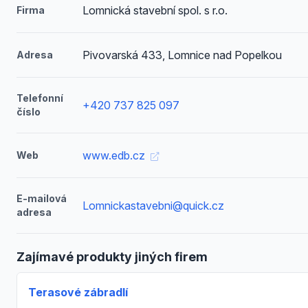
Lomnická stavební spol. s r.o.
Firma
Pivovarská 433, Lomnice nad Popelkou
Adresa
Telefonní
+420 737 825 097
číslo
www.edb.cz
Web
E-mailová
Lomnickastavebni@quick.cz
adresa
Zajímavé produkty jiných firem
Terasové zábradlí