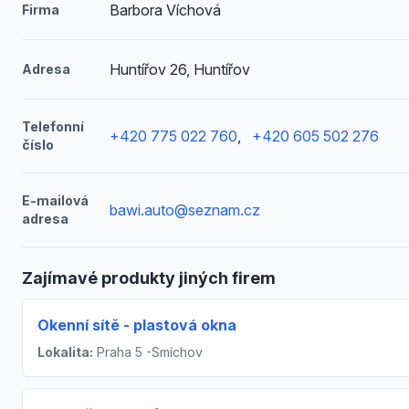
Barbora Víchová
Firma
Huntířov 26, Huntířov
Adresa
Telefonní
+420 775 022 760
,
+420 605 502 276
číslo
E-mailová
bawi.auto@seznam.cz
adresa
Zajímavé produkty jiných firem
Okenní sítě - plastová okna
Lokalita:
Praha 5 -Smíchov